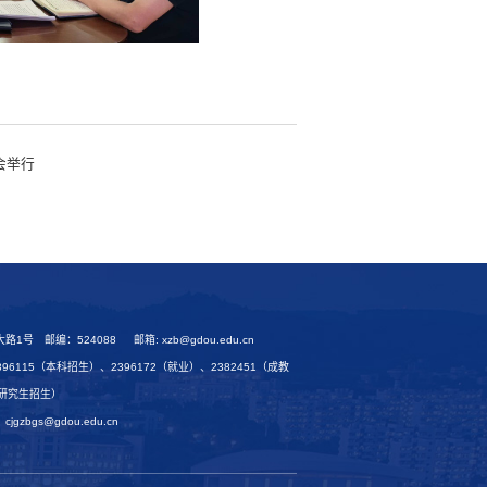
会举行
号 邮编：524088 邮箱: xzb@gdou.edu.cn
、2396115（本科招生）、2396172（就业）、2382451（成教
（研究生招生）
zbgs@gdou.edu.cn