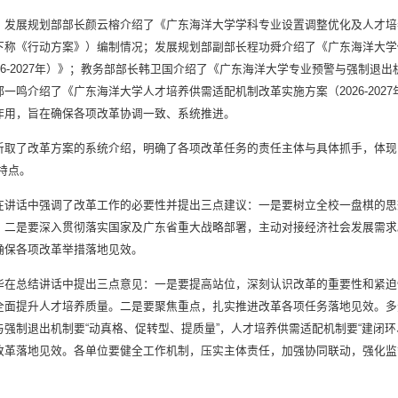
，发展规划部部长颜云榕介绍了《广东海洋大学学科专业设置调整优化及人才培养供需
下称《行动方案》）编制情况；发展规划部副部长程功舜介绍了《广东海洋大学
26-2027年）》；教务部部长韩卫国介绍了《广东海洋大学专业预警与强制退出机
郑一鸣介绍了《广东海洋大学人才培养供需适配机制改革实施方案（2026-20
作用，旨在确保各项改革协调一致、系统推进。
听取了改革方案的系统介绍，明确了各项改革任务的责任主体与具体抓手，体现
特点。
在讲话中强调了改革工作的必要性并提出三点建议：一是要树立全校一盘棋的思
。二是要深入贯彻落实国家及广东省重大战略部署，主动对接经济社会发展需求
确保各项改革举措落地见效。
华在总结讲话中提出三点意见：一是要提高站位，深刻认识改革的重要性和紧迫
全面提升人才培养质量。二是要聚焦重点，扎实推进改革各项任务落地见效。多
与强制退出机制要“动真格、促转型、提质量”，人才培养供需适配机制要“建闭
改革落地见效。各单位要健全工作机制，压实主体责任，加强协同联动，强化监
。