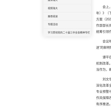
媒体海大
会上
视频海大
年）》（
推荐阅读
方案（20
专题活动
作部部长
统筹引领
学习贯彻党的二十届三中全会精神专栏
会议
进”的鲜明
谭平
机制改革
当作为，
刘文
深化改革
专业预警
作风保障
有序推进