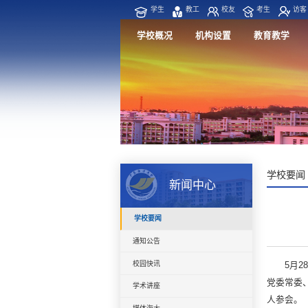
学生
教工
校友
考生
访客
学校概况
机构设置
教育教学
学校要闻
新闻中心
学校要闻
通知公告
校园快讯
5月
党委常委
学术讲座
人参会。