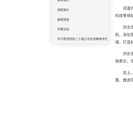
媒体海大
邓逢
视频海大
科技等领
推荐阅读
刘文
专题活动
机，深化
学习贯彻党的二十届三中全会精神专栏
域，打造
刘长
他表示，
会上
案、推进