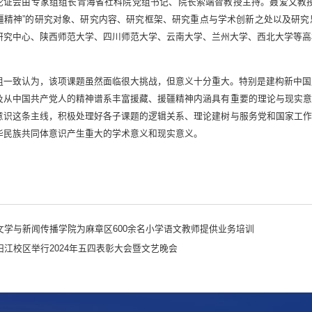
论证会由专家组组长青海省社科院党组书记、院长索端智教授主持。聂爱文教授
疆精神”的研究对象、研究内容、研究框架、研究重点与学术创新之处以及研究
研究中心、陕西师范大学、四川师范大学、云南大学、兰州大学、西北大学等高
。
组一致认为，该项课题虽然面临很大挑战，但意义十分重大。特别是建构新中国
及从中国共产党人的精神谱系丰富援藏、援疆精神内涵具有重要的理论与现实意
意识这条主线，积极处理好各子课题的逻辑关系、理论建树与服务党和国家工作
华民族共同体意识产生重大的学术意义和现实意义。
文学与新闻传播学院为麻章区600余名小学语文教师提供业务培训
阳江校区举行2024年五四表彰大会暨文艺晚会