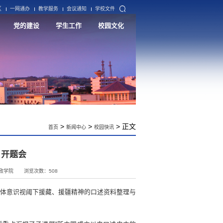
区
一网通办
教学服务
会议通知
学校文件
党的建设
学生工作
校园文化
>
>
> 正文
首页
新闻中心
校园快讯
目开题会
政学院
浏览次数：
508
共同体意识视阈下援藏、援疆精神的口述资料整理与