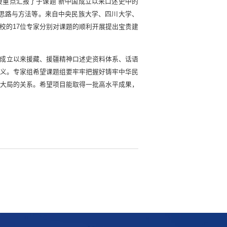
重点汇报了子课题“新中国成立以来口述史中的
思路与方法等。来自中央民族大学、四川大学、
校的17位专家分别对课题的顺利开展提出宝贵建
成立以来援藏、援疆精神口述史资料体系、话语
义。专家组希望课题组要牢牢把握好铸牢中华民
大局的关系。希望项目能取得一批高水平成果，