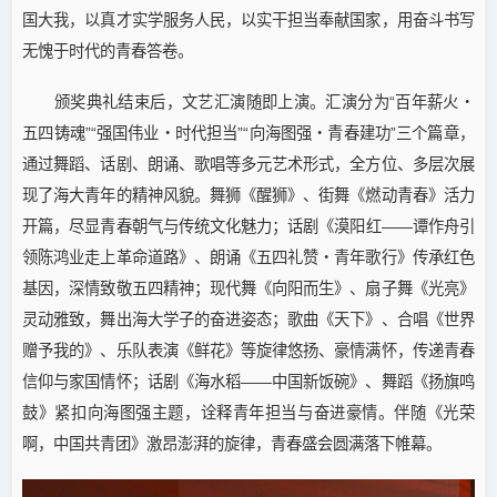
国大我，以真才实学服务人民，以实干担当奉献国家，用奋斗书写
无愧于时代的青春答卷。
颁奖典礼结束后，文艺汇演随即上演。汇演分为“百年薪火・
五四铸魂”“强国伟业・时代担当”“向海图强・青春建功”三个篇章，
通过舞蹈、话剧、朗诵、歌唱等多元艺术形式，全方位、多层次展
现了海大青年的精神风貌。舞狮《醒狮》、街舞《燃动青春》活力
开篇，尽显青春朝气与传统文化魅力；话剧《漠阳红——谭作舟引
领陈鸿业走上革命道路》、朗诵《五四礼赞・青年歌行》传承红色
基因，深情致敬五四精神；现代舞《向阳而生》、扇子舞《光亮》
灵动雅致，舞出海大学子的奋进姿态；歌曲《天下》、合唱《世界
赠予我的》、乐队表演《鲜花》等旋律悠扬、豪情满怀，传递青春
信仰与家国情怀；话剧《海水稻——中国新饭碗》、舞蹈《扬旗鸣
鼓》紧扣向海图强主题，诠释青年担当与奋进豪情。伴随《光荣
啊，中国共青团》激昂澎湃的旋律，青春盛会圆满落下帷幕。