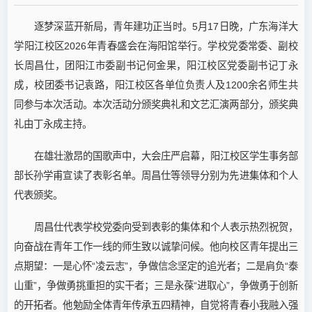
逐梦深蓝开新局，青年建功正当时。5月17日晚，广东海洋大
学阳江校区2026年青春盛会在海阳馆举行。学校党委常委、副校
长周昌仕，
团
阳江市委副书记何金果，阳江校区党委副书记丁永
成，校团委书记袁路，阳江校区各单位负责人及1200余名师生共
同参与本次活动。本次活动分颁奖典礼和文艺汇演两部分，颁奖典
礼由丁永成主持。
在雄壮激昂的国歌声中，大会庄严启幕，阳江校区学生事务部
部长孙学甫宣读了表彰名单。周昌仕等领导分别为先进集体和个人
代表颁奖。
周昌仕代表学校党委向受到表彰的集体和个人表示热烈祝贺，
向奋战在青年工作一线的师生致以诚挚问候。他向校区青年提出三
点期望：一是心怀“凌云志”，争做信念坚定的追光者；二是肩负“泰
山重”，争做勇挑重担的实干者；三是永葆“进取心”，争做勇于创新
的开拓者。他勉励全体青年传承五四精神，自觉将青春小我融入强